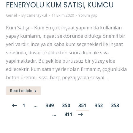
FENERYOLU KUM SATIŞI, KUMCU
Genel
By
caneraykul
11 Ekim 2020
Yorum yap
Kum Satışı – Kum En çok inşaat yapımında kullanılan
yapay kumların, inşaat sektöründe oldukça önemli bir
yeri vardır. İnce ya da kaba kum seçenekleri ile inşaat
sırasında, duvar örüldükten sonra kum ile sıva
yapılmaktadır. Bu şekilde pürüzsüz bir yüzey elde
edilecektir. kum satan yerler olan firmamız, çoğunlukla
beton üretimi, sıva, harç, peyzaj ya da sosyal…
Read article
1
…
349
350
351
352
353
…
411