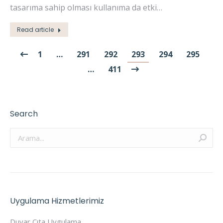
tasarıma sahip olması kullanıma da etki…
Read article
1
…
291
292
293
294
295
…
411
Search
Arama:
Uygulama Hizmetlerimiz
Duvar Çıta Uygulama