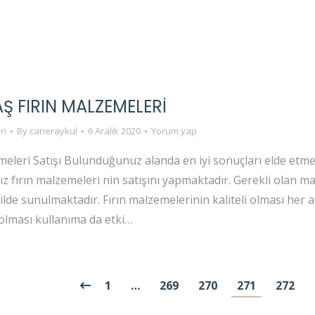
Ş FIRIN MALZEMELERI
ri
By
caneraykul
6 Aralık 2020
Yorum yap
eleri Satışı Bulunduğunuz alanda en iyi sonuçları elde etmek 
ız fırın malzemeleri nin satışını yapmaktadır. Gerekli olan
kilde sunulmaktadır. Fırın malzemelerinin kaliteli olması her a
olması kullanıma da etki…
1
…
269
270
271
272