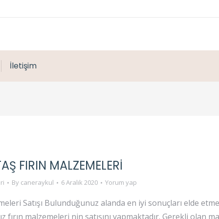
İletişim
AŞ FIRIN MALZEMELERI
ri
By
caneraykul
6 Aralık 2020
Yorum yap
eleri Satışı Bulunduğunuz alanda en iyi sonuçları elde etmek 
ız fırın malzemeleri nin satışını yapmaktadır. Gerekli olan