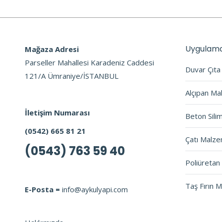
Uygulama
Mağaza Adresi
Parseller Mahallesi Karadeniz Caddesi
Duvar Çıt
121/A Ümraniye/İSTANBUL
Alçıpan Ma
İletişim Numarası
Beton Sili
(0542) 665 81 21
Çatı Malze
(0543) 763 59 40
Poliüretan 
Taş Fırın 
E-Posta =
info@aykulyapi.com