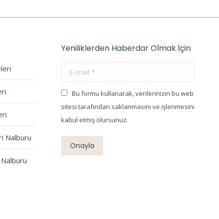
Yeniliklerden Haberdar Olmak İçin
leri
E-mail *
ri
Bu formu kullanarak, verilerinizin bu web
sitesi tarafından saklanmasını ve işlenmesini
ri
kabul etmiş olursunuz.
ri Nalburu
Onayla
 Nalburu