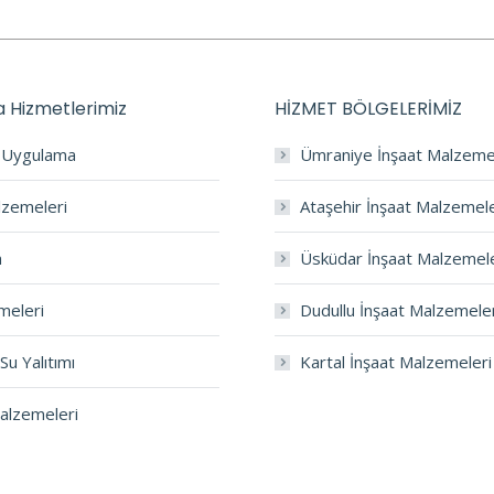
 Hizmetlerimiz
HİZMET BÖLGELERİMİZ
a Uygulama
Ümraniye İnşaat Malzeme
lzemeleri
Ataşehir İnşaat Malzemele
m
Üsküdar İnşaat Malzemele
meleri
Dudullu İnşaat Malzemele
Su Yalıtımı
Kartal İnşaat Malzemeleri
Malzemeleri