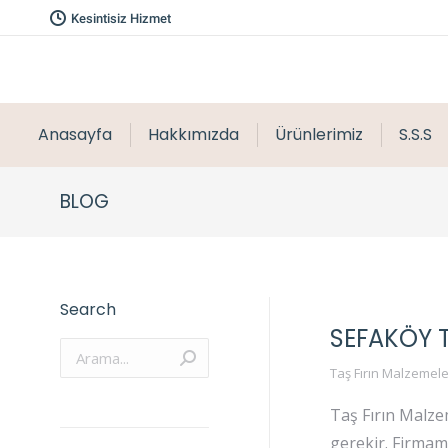
Kesintisiz Hizmet
Anasayfa
Hakkımızda
Ürünlerimiz
S.S.S
BLOG
Search
SEFAKÖY T
Arama:
Taş Fırın Malzemele
Taş Fırın Malzem
gerekir. Firmam