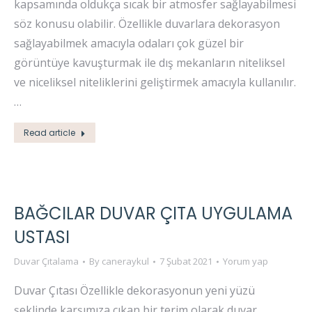
kapsamında oldukça sıcak bir atmosfer sağlayabilmesi
söz konusu olabilir. Özellikle duvarlara dekorasyon
sağlayabilmek amacıyla odaları çok güzel bir
görüntüye kavuşturmak ile dış mekanların niteliksel
ve niceliksel niteliklerini geliştirmek amacıyla kullanılır.
…
Read article
BAĞCILAR DUVAR ÇITA UYGULAMA
USTASI
Duvar Çıtalama
By
caneraykul
7 Şubat 2021
Yorum yap
Duvar Çıtası Özellikle dekorasyonun yeni yüzü
şeklinde karşımıza çıkan bir terim olarak duvar